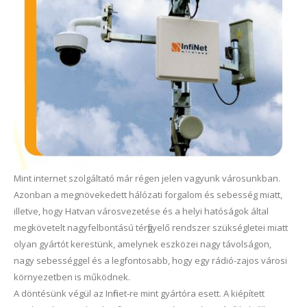
Mint internet szolgáltató már régen jelen vagyunk városunkban.
Azonban a megnövekedett hálózati forgalom és sebesség miatt,
illetve, hogy Hatvan városvezetése és a helyi hatóságok által
megkövetelt nagyfelbontású térfigyelő rendszer szükségletei miatt
olyan gyártót kerestünk, amelynek eszközei nagy távolságon,
nagy sebességgel és a legfontosabb, hogy egy rádió-zajos városi
környezetben is működnek.
A döntésünk végül az Infinet-re mint gyártóra esett. A kiépített