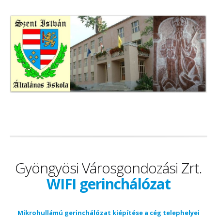
Gyöngyösi Városgondozási Zrt.
WIFI gerinchálózat
Mikrohullámú gerinchálózat kiépítése a cég telephelyei