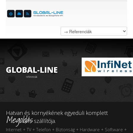
GLOBAL-LINE
referenciák
Hatvan és környékének egyedüli komplett
Megoldás
szállítója.
Internet + TV + Telefon + Biztonság + Hardware + Software +