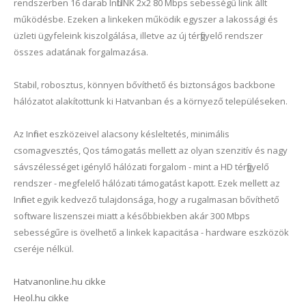
rendszerben 16 darab InfiLINK 2x2 80 Mbps sebességű link állt
működésbe. Ezeken a linkeken működik egyszer a lakossági és
üzleti ügyfeleink kiszolgálása, illetve az új térfigyelő rendszer
összes adatának forgalmazása.
Stabil, robosztus, könnyen bővíthető és biztonságos backbone
hálózatot alakítottunk ki Hatvanban és a környező településeken.
Az Infinet eszközeivel alacsony késleltetés, minimális
csomagvesztés, Qos támogatás mellett az olyan szenzitív és nagy
sávszélességet igénylő hálózati forgalom - mint a HD térfigyelő
rendszer - megfelelő hálózati támogatást kapott. Ezek mellett az
Infinet egyik kedvező tulajdonsága, hogy a rugalmasan bővíthető
software liszenszei miatt a későbbiekben akár 300 Mbps
sebességűre is övelhető a linkek kapacitása - hardware eszközök
cseréje nélkül.
Hatvanonline.hu cikke
Heol.hu cikke