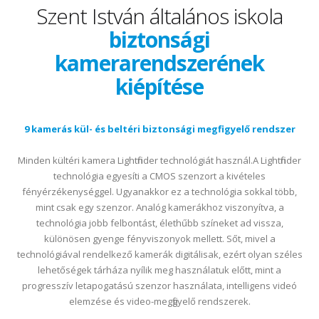
Szent István általános iskola
biztonsági
kamerarendszerének
kiépítése
9 kamerás kül- és beltéri biztonsági megfigyelő rendszer
Minden kültéri kamera Lightfinder technológiát használ.A Lightfinder
technológia egyesíti a CMOS szenzort a kivételes
fényérzékenységgel. Ugyanakkor ez a technológia sokkal több,
mint csak egy szenzor. Analóg kamerákhoz viszonyítva, a
technológia jobb felbontást, élethűbb színeket ad vissza,
különösen gyenge fényviszonyok mellett. Sőt, mivel a
technológiával rendelkező kamerák digitálisak, ezért olyan széles
lehetőségek tárháza nyílik meg használatuk előtt, mint a
progresszív letapogatású szenzor használata, intelligens videó
elemzése és video-megfigyelő rendszerek.