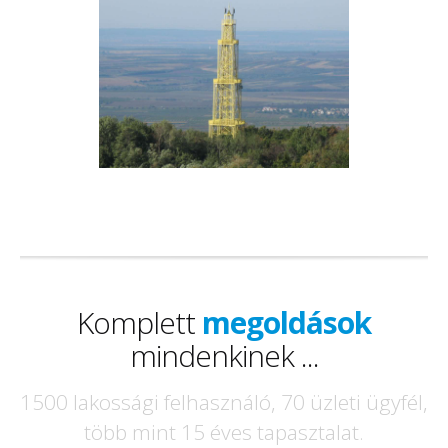
Komplett
megoldások
mindenkinek ...
1500 lakossági felhasználó, 70 üzleti ügyfél,
több mint 15 éves tapasztalat.