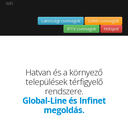
WIFI
Lakossági csomagok
Üzleti csomagok
IPTV csomagok
Hotspot
Hatvan és a környező
települések térfigyelő
rendszere.
Global-Line és Infinet
megoldás.