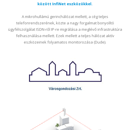
között InfiNet eszközökkel.
A mikrohullámú gerinchálózat mellett, a cég teljes
telefonrendszerének, közte a nagy forgalmat bonyolító
ügyfélszolgálat ISDN-ről IP-re migrálása a meglévő infrastruktúra
felhasználása mellett. Ezek mellett a teljes hálózat aktív
eszközeinek folyamatos monitorozása (Dude).