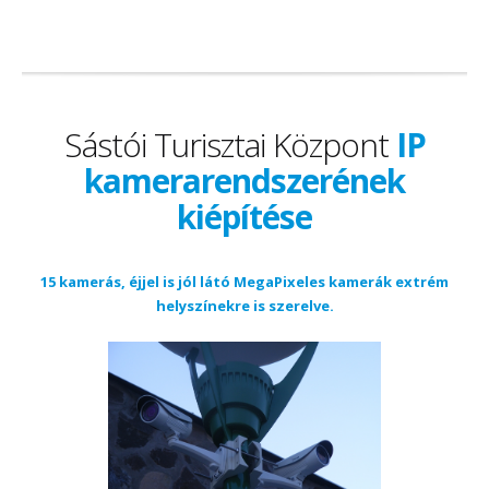
Sástói Turisztai Központ
IP
kamerarendszerének
kiépítése
15 kamerás, éjjel is jól látó MegaPixeles kamerák extrém
helyszínekre is szerelve.