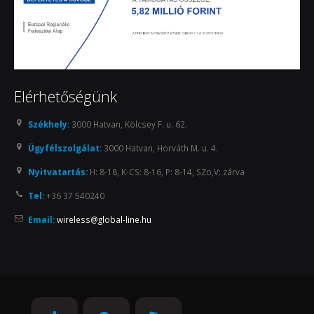
Elérhetőségünk
Székhely:
3000 Hatvan, Kölcsey F. u. 62.
Ügyfélszolgálat:
3000 Hatvan, Horváth M. u. 4.
Nyitvatartás:
H: 8-18, K-CS: 8-16, P: 8-14, SZo,V: zárva
Tel:
+36 37 540240
Email:
wireless@global-line.hu